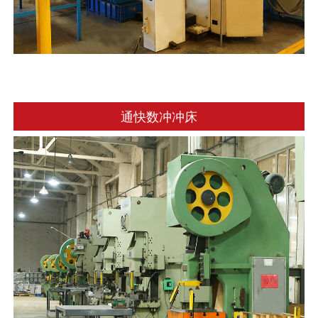
通快数冲冲床