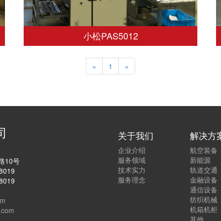
小松PAS5012
«
1
»
司
关于我们
解决方
企业介绍
航空装备
服务领域
新能源
路10号
技术实力
轨道交通
8019
服务理念
金融设备
8019
通信设备
纺织机械
om
机箱机柜
.com
其他