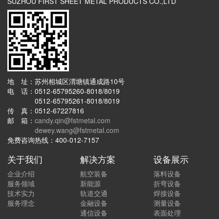
SUZHOU FIRST SHEET METAL PRODUCTS CO.,LTD
地 址：苏州相城区渭塘镇通成路10号
电 话：0512-65795260-8018/8019
0512-65795261-8018/8019
传 真：0512-67227816
邮 箱：
candy.qin@fstmetal.com
dewey.wang@fstmetal.com
免费咨询热线：400-012-7157
关于我们
解决方案
设备展示
企业介绍
航空装备
落料设备
服务领域
新能源
折弯设备
技术实力
轨道交通
焊接设备
服务理念
金融设备
测量设备
通信设备
表面处理